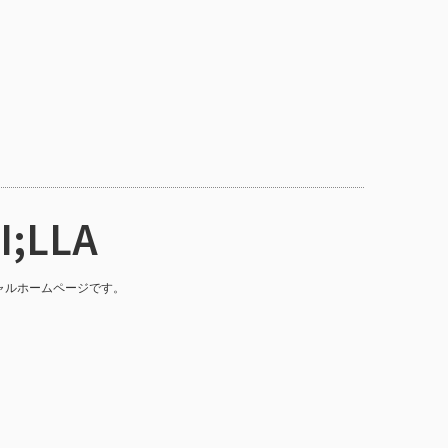
I;LLA
ィシャルホームページです。