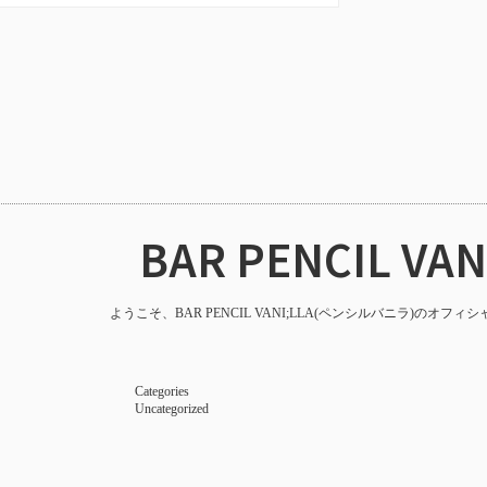
BAR PENCIL VAN
ようこそ、BAR PENCIL VANI;LLA(ペンシルバニラ)のオフ
Categories
Uncategorized