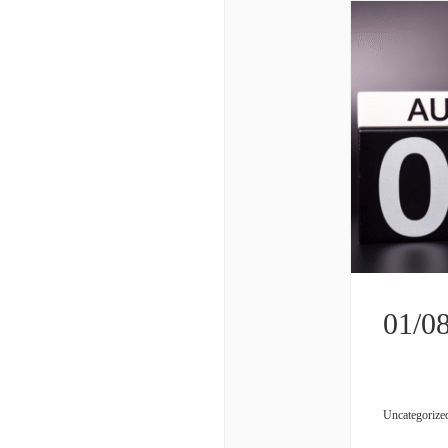
01/0
Uncategorize