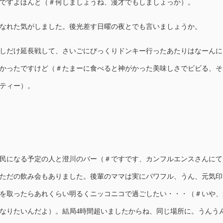
ですよほんと（＃何しましょうね、漫才でもしましょっか）。
なれた気がしました。後光差す日曜の夜とでも言いましょうか。
しだけ延長戦して、さいごにびっくりドンキー行ったあたりはなーんに
かったですけど（＃たまーに食べると神がかった美味しさでビビる、そ
ティー）。
民になる予定の人と澄川のバー（＃ですです、カンフルエンスさんにて
ただの飲み会もありました。後輩のママは実にパワフル、うん、元気印
を取ったらあれくらい明るくニッコニコで過ごしたい・・・（＃いや、
なりたいんだよ）。結局4時間超いましたからね、同じ場所に。うんう