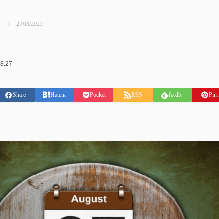
27/08/2025
8.27
Share
Hatena
Pocket
RSS
feedly
Pin i