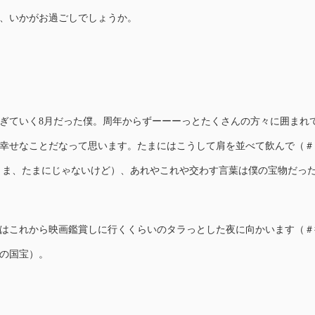
、いかがお過ごしでしょうか。
ぎていく8月だった僕。周年からずーーーっとたくさんの方々に囲まれ
幸せなことだなって思います。たまにはこうして肩を並べて飲んで（＃
onight、ま、たまにじゃないけど）、あれやこれや交わす言葉は僕の宝物だっ
はこれから映画鑑賞しに行くくらいのタラっとした夜に向かいます（＃
の国宝）。