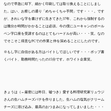
なので早急に却下、細かく印刷しては取り換えることにしまし
た。はい、お察しの通り「めちゃくちゃ手間」です・・・。です
が、きれいな字を書けずに生きてきた37年、これから強制するの
は幾分か時間がかかることは必須。今の僕にユーキャンのボール
ペン字口座を受講するのはとてもハードルが高い・・・笑。なの
でそこそこ得意なPCでの作業と仲を深めることにしたのです。
※もし字に自信がある方はバイトしてほしいです・・・ポップ書
くバイト、勤務時間たったの15分です。ホワイト企業笑。
きょうは（←厳密には昨日、嘘つき）愛する料理研究家リュウジ
さんの生ハムチーズパテを作りました。生ハムの塩気がクリーム
チーズに溶け込み、最高のおつまみになってしまいました・・・