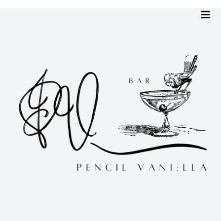
me
ホーム
Uncategorized
05/08/2024
05/08/2024
Uncategorized
|
2024.08.05