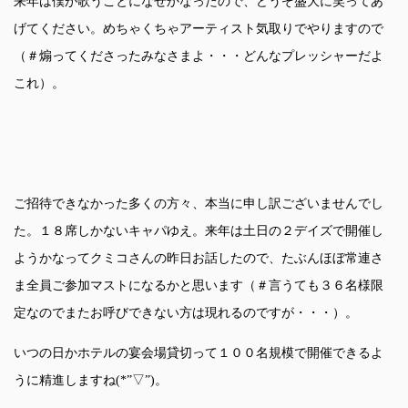
来年は僕が歌うことになぜかなったので、どうぞ盛大に笑ってあ
げてください。めちゃくちゃアーティスト気取りでやりますので
（＃煽ってくださったみなさまよ・・・どんなプレッシャーだよ
これ）。
ご招待できなかった多くの方々、本当に申し訳ございませんでし
た。１８席しかないキャパゆえ。来年は土日の２デイズで開催し
ようかなってクミコさんの昨日お話したので、たぶんほぼ常連さ
ま全員ご参加マストになるかと思います（＃言うても３６名様限
定なのでまたお呼びできない方は現れるのですが・・・）。
いつの日かホテルの宴会場貸切って１００名規模で開催できるよ
うに精進しますね(*”▽”)。