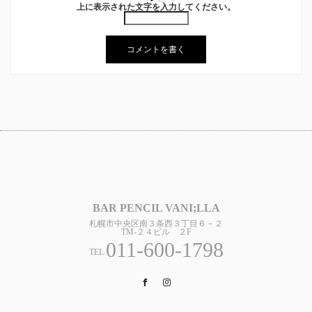
上に表示された文字を入力してください。
BAR PENCIL VANI;LLA
札幌市中央区南３条西３丁目６－２
TM-２４ビル ２F
011-600-1798
TEL.
Facebook
Instagram