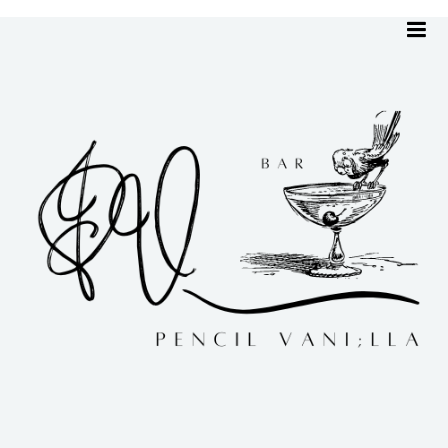
me
ホーム
Uncategorized
11/07/2024
11/07/2024
Uncategorized
|
2024.07.11